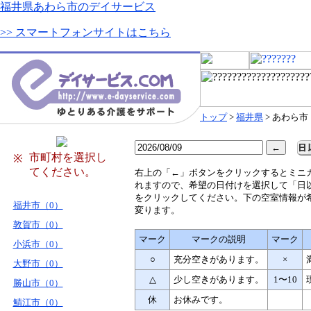
福井県あわら市のデイサービス
>> スマートフォンサイトはこちら
トップ
>
福井県
> あわら市
市町村を選択し
※
てください。
右
上の「←」ボタンをクリックするとミニ
れますので、希望の日付けを選択して「日
をクリックしてください。下の空室情報が
福井市（0）
変ります。
敦賀市（0）
マーク
マークの説明
マーク
小浜市（0）
○
充分空きがあります。
×
大野市（0）
△
少し空きがあります。
1〜10
勝山市（0）
休
お休みです。
鯖江市（0）