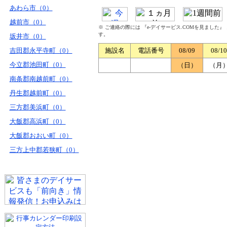
あわら市（0）
越前市（0）
※ ご連絡の際には 『e-デイサービス.COMを見ました
す。
坂井市（0）
吉田郡永平寺町（0）
施設名
電話番号
08/09
08/10
今立郡池田町（0）
（日）
（月
南条郡南越前町（0）
丹生郡越前町（0）
三方郡美浜町（0）
大飯郡高浜町（0）
大飯郡おおい町（0）
三方上中郡若狭町（0）