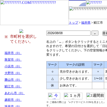
トップ
>
福井県
> 鯖江市
市町村を選択し
※
てください。
右
上の「←」ボタンをクリックするとミニ
れますので、希望の日付けを選択して「日
をクリックしてください。下の空室情報が
福井市（0）
変ります。
敦賀市（0）
マーク
マークの説明
マーク
小浜市（0）
○
充分空きがあります。
×
大野市（0）
△
少し空きがあります。
1〜10
勝山市（0）
休
お休みです。
鯖江市（0）
あわら市（0）
越前市（0）
※ ご連絡の際には 『e-デイサービス.COMを見ました
す。
坂井市（0）