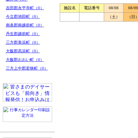
吉田郡永平寺町（0）
施設名
電話番号
08/08
08/09
今立郡池田町（0）
（土）
（日
南条郡南越前町（0）
丹生郡越前町（0）
三方郡美浜町（0）
大飯郡高浜町（0）
大飯郡おおい町（0）
三方上中郡若狭町（0）