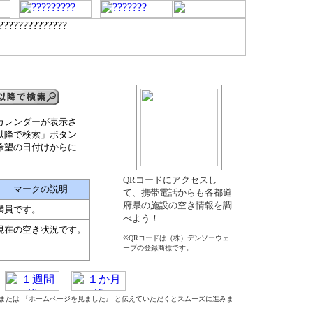
カレンダーが表示さ
以降で検索」ボタン
希望の日付けからに
QRコードにアクセスし
マークの説明
て、携帯電話からも各都道
府県の施設の空き情報を調
満員です。
べよう！
現在の空き状況です。
※QRコードは（株）デンソーウェ
ーブの登録商標です。
』 または 『ホームページを見ました』 と伝えていただくとスムーズに進みま