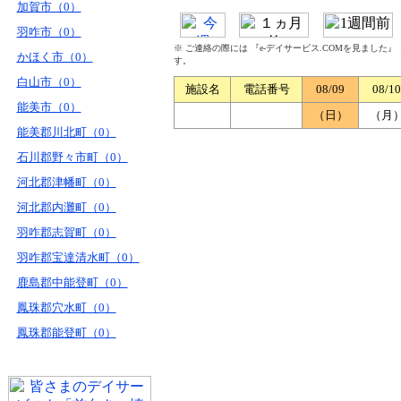
加賀市（0）
羽咋市（0）
※ ご連絡の際には 『e-デイサービス.COMを見ました
かほく市（0）
す。
白山市（0）
施設名
電話番号
08/09
08/10
能美市（0）
（日）
（月
能美郡川北町（0）
石川郡野々市町（0）
河北郡津幡町（0）
河北郡内灘町（0）
羽咋郡志賀町（0）
羽咋郡宝達清水町（0）
鹿島郡中能登町（0）
鳳珠郡穴水町（0）
鳳珠郡能登町（0）