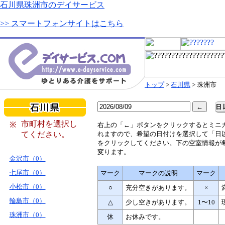
石川県珠洲市のデイサービス
>> スマートフォンサイトはこちら
トップ
>
石川県
> 珠洲市
市町村を選択し
※
右
上の「←」ボタンをクリックするとミニ
てください。
れますので、希望の日付けを選択して「日
をクリックしてください。下の空室情報が
変ります。
金沢市（0）
七尾市（0）
マーク
マークの説明
マーク
小松市（0）
○
充分空きがあります。
×
輪島市（0）
△
少し空きがあります。
1〜10
珠洲市（0）
休
お休みです。