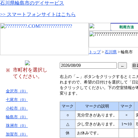
石川県輪島市のデイサービス
>> スマートフォンサイトはこちら
トップ
>
石川県
> 輪島市
市町村を選択し
※
てください。
右
上の「←」ボタンをクリックするとミニ
れますので、希望の日付けを選択して「日
をクリックしてください。下の空室情報が
金沢市（0）
変ります。
七尾市（0）
マーク
マークの説明
マーク
小松市（0）
○
充分空きがあります。
×
輪島市（0）
△
少し空きがあります。
1〜10
珠洲市（0）
休
お休みです。
加賀市（0）