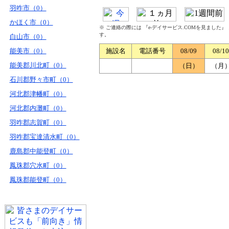
羽咋市（0）
かほく市（0）
※ ご連絡の際には 『e-デイサービス.COMを見ました
す。
白山市（0）
能美市（0）
施設名
電話番号
08/09
08/10
能美郡川北町（0）
（日）
（月
石川郡野々市町（0）
河北郡津幡町（0）
河北郡内灘町（0）
羽咋郡志賀町（0）
羽咋郡宝達清水町（0）
鹿島郡中能登町（0）
鳳珠郡穴水町（0）
鳳珠郡能登町（0）