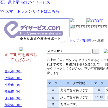
石川県七尾市のデイサービス
>> スマートフォンサイトはこちら
トップ
>
石川県
> 七尾市
市町村を選択し
※
てください。
右
上の「←」ボタンをクリックするとミニ
れますので、希望の日付けを選択して「日
をクリックしてください。下の空室情報が
金沢市（0）
変ります。
七尾市（0）
マーク
マークの説明
マーク
小松市（0）
○
充分空きがあります。
×
輪島市（0）
△
少し空きがあります。
1〜10
珠洲市（0）
休
お休みです。
加賀市（0）