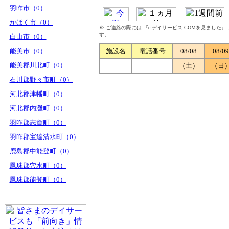
羽咋市（0）
かほく市（0）
※ ご連絡の際には 『e-デイサービス.COMを見ました
す。
白山市（0）
能美市（0）
施設名
電話番号
08/08
08/09
能美郡川北町（0）
（土）
（日
石川郡野々市町（0）
河北郡津幡町（0）
河北郡内灘町（0）
羽咋郡志賀町（0）
羽咋郡宝達清水町（0）
鹿島郡中能登町（0）
鳳珠郡穴水町（0）
鳳珠郡能登町（0）