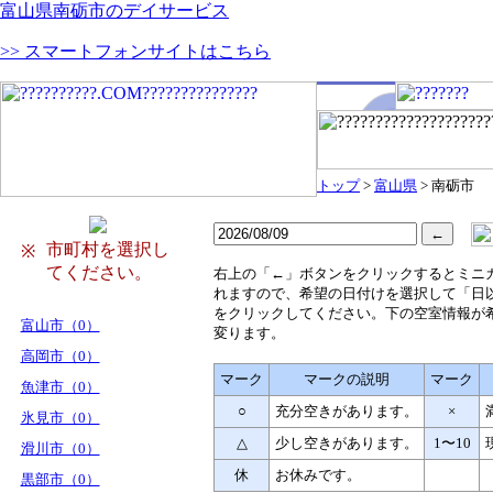
富山県南砺市のデイサービス
>> スマートフォンサイトはこちら
トップ
>
富山県
> 南砺市
市町村を選択し
※
てください。
右
上の「←」ボタンをクリックするとミニ
れますので、希望の日付けを選択して「日
をクリックしてください。下の空室情報が
富山市（0）
変ります。
高岡市（0）
マーク
マークの説明
マーク
魚津市（0）
○
充分空きがあります。
×
氷見市（0）
△
少し空きがあります。
1〜10
滑川市（0）
休
お休みです。
黒部市（0）