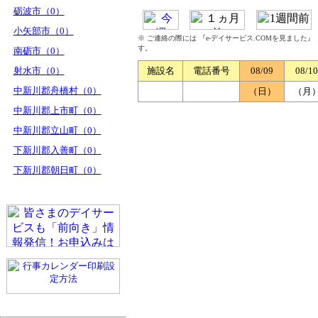
砺波市（0）
小矢部市（0）
※ ご連絡の際には 『e-デイサービス.COMを見ました
す。
南砺市（0）
射水市（0）
施設名
電話番号
08/09
08/10
中新川郡舟橋村（0）
（日）
（月
中新川郡上市町（0）
中新川郡立山町（0）
下新川郡入善町（0）
下新川郡朝日町（0）