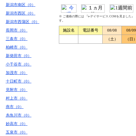
新潟市南区（0）
新潟市西区（0）
※ ご連絡の際には 『e-デイサービス.COMを見ました
す。
新潟市西蒲区（0）
長岡市（0）
施設名
電話番号
08/08
08/09
三条市（0）
（土）
（日
柏崎市（0）
新発田市（0）
小千谷市（0）
加茂市（0）
十日町市（0）
見附市（0）
村上市（0）
燕市（0）
糸魚川市（0）
妙高市（0）
五泉市（0）