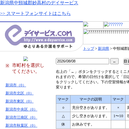
新潟県中頸城郡妙高村のデイサービス
>> スマートフォンサイトはこちら
トップ
>
新潟県
> 中頸城
市町村を選択し
※
てください。
右
上の「←」ボタンをクリックするとミニ
れますので、希望の日付けを選択して「日
をクリックしてください。下の空室情報が
新潟市（0）
変ります。
新潟市北区（0）
マーク
マークの説明
マーク
新潟市東区（0）
○
充分空きがあります。
×
新潟市中央区（0）
△
少し空きがあります。
1〜10
新潟市江南区（0）
休
お休みです。
新潟市秋葉区（0）