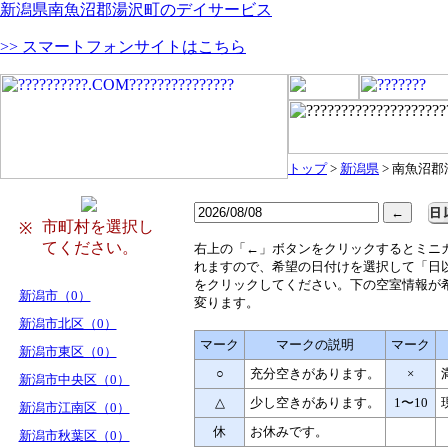
新潟県南魚沼郡湯沢町のデイサービス
>> スマートフォンサイトはこちら
トップ
>
新潟県
> 南魚沼
市町村を選択し
※
てください。
右
上の「←」ボタンをクリックするとミニ
れますので、希望の日付けを選択して「日
をクリックしてください。下の空室情報が
新潟市（0）
変ります。
新潟市北区（0）
マーク
マークの説明
マーク
新潟市東区（0）
○
充分空きがあります。
×
新潟市中央区（0）
△
少し空きがあります。
1〜10
新潟市江南区（0）
休
お休みです。
新潟市秋葉区（0）