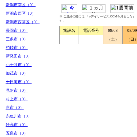
新潟市南区（0）
新潟市西区（0）
※ ご連絡の際には 『e-デイサービス.COMを見ました
す。
新潟市西蒲区（0）
長岡市（0）
施設名
電話番号
08/08
08/09
三条市（0）
（土）
（日
柏崎市（0）
新発田市（0）
小千谷市（0）
加茂市（0）
十日町市（0）
見附市（0）
村上市（0）
燕市（0）
糸魚川市（0）
妙高市（0）
五泉市（0）