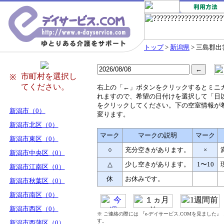
トップ
>
新潟県
> 三島郡
市町村を選択し
※
てください。
右
上の「←」ボタンをクリックするとミニ
れますので、希望の日付けを選択して「日
をクリックしてください。下の空室情報が
新潟市（0）
変ります。
新潟市北区（0）
マーク
マークの説明
マーク
新潟市東区（0）
○
充分空きがあります。
×
新潟市中央区（0）
△
少し空きがあります。
1〜10
新潟市江南区（0）
休
お休みです。
新潟市秋葉区（0）
新潟市南区（0）
新潟市西区（0）
※ ご連絡の際には 『e-デイサービス.COMを見ました
す。
新潟市西蒲区（0）