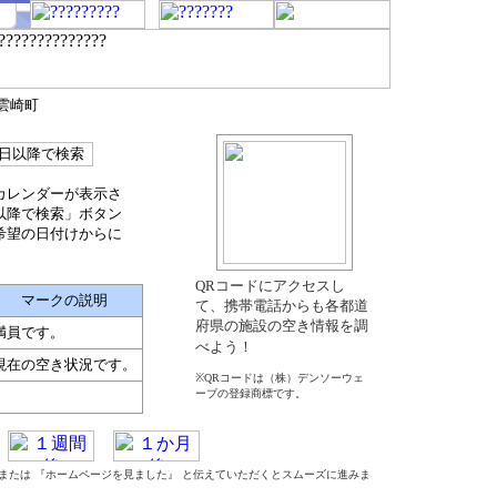
出雲崎町
カレンダーが表示さ
以降で検索」ボタン
希望の日付けからに
QRコードにアクセスし
マークの説明
て、携帯電話からも各都道
府県の施設の空き情報を調
満員です。
べよう！
現在の空き状況です。
※QRコードは（株）デンソーウェ
ーブの登録商標です。
』 または 『ホームページを見ました』 と伝えていただくとスムーズに進みま