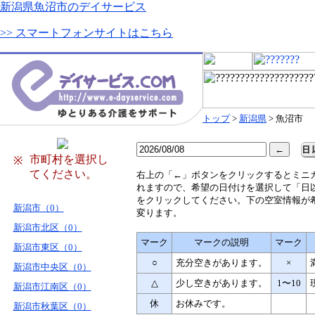
新潟県魚沼市のデイサービス
>> スマートフォンサイトはこちら
トップ
>
新潟県
> 魚沼市
市町村を選択し
※
てください。
右
上の「←」ボタンをクリックするとミニ
れますので、希望の日付けを選択して「日
をクリックしてください。下の空室情報が
新潟市（0）
変ります。
新潟市北区（0）
マーク
マークの説明
マーク
新潟市東区（0）
○
充分空きがあります。
×
新潟市中央区（0）
△
少し空きがあります。
1〜10
新潟市江南区（0）
休
お休みです。
新潟市秋葉区（0）