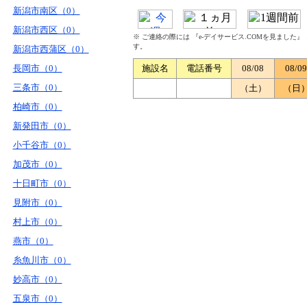
新潟市南区（0）
新潟市西区（0）
※ ご連絡の際には 『e-デイサービス.COMを見ました
す。
新潟市西蒲区（0）
長岡市（0）
施設名
電話番号
08/08
08/09
三条市（0）
（土）
（日
柏崎市（0）
新発田市（0）
小千谷市（0）
加茂市（0）
十日町市（0）
見附市（0）
村上市（0）
燕市（0）
糸魚川市（0）
妙高市（0）
五泉市（0）