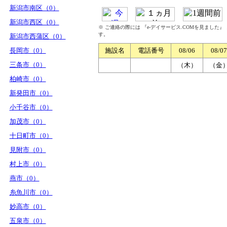
新潟市南区（0）
新潟市西区（0）
※ ご連絡の際には 『e-デイサービス.COMを見ました
す。
新潟市西蒲区（0）
長岡市（0）
施設名
電話番号
08/06
08/07
三条市（0）
（木）
（金
柏崎市（0）
新発田市（0）
小千谷市（0）
加茂市（0）
十日町市（0）
見附市（0）
村上市（0）
燕市（0）
糸魚川市（0）
妙高市（0）
五泉市（0）