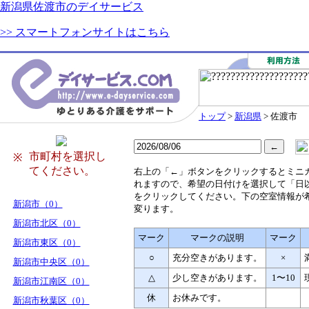
新潟県佐渡市のデイサービス
>> スマートフォンサイトはこちら
トップ
>
新潟県
> 佐渡市
市町村を選択し
※
てください。
右
上の「←」ボタンをクリックするとミニ
れますので、希望の日付けを選択して「日
をクリックしてください。下の空室情報が
新潟市（0）
変ります。
新潟市北区（0）
マーク
マークの説明
マーク
新潟市東区（0）
○
充分空きがあります。
×
新潟市中央区（0）
△
少し空きがあります。
1〜10
新潟市江南区（0）
休
お休みです。
新潟市秋葉区（0）