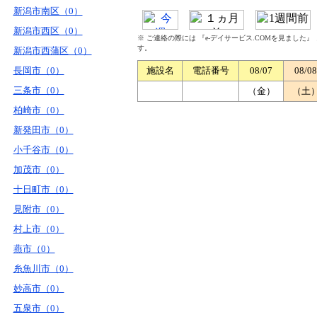
新潟市南区（0）
新潟市西区（0）
※ ご連絡の際には 『e-デイサービス.COMを見ました
す。
新潟市西蒲区（0）
長岡市（0）
施設名
電話番号
08/07
08/08
三条市（0）
（金）
（土
柏崎市（0）
新発田市（0）
小千谷市（0）
加茂市（0）
十日町市（0）
見附市（0）
村上市（0）
燕市（0）
糸魚川市（0）
妙高市（0）
五泉市（0）