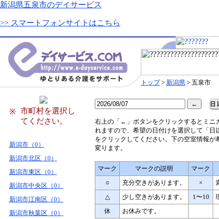
新潟県五泉市のデイサービス
>> スマートフォンサイトはこちら
トップ
>
新潟県
> 五泉市
市町村を選択し
※
てください。
右
上の「←」ボタンをクリックするとミニ
れますので、希望の日付けを選択して「日
をクリックしてください。下の空室情報が
新潟市（0）
変ります。
新潟市北区（0）
マーク
マークの説明
マーク
新潟市東区（0）
○
充分空きがあります。
×
新潟市中央区（0）
△
少し空きがあります。
1〜10
新潟市江南区（0）
休
お休みです。
新潟市秋葉区（0）