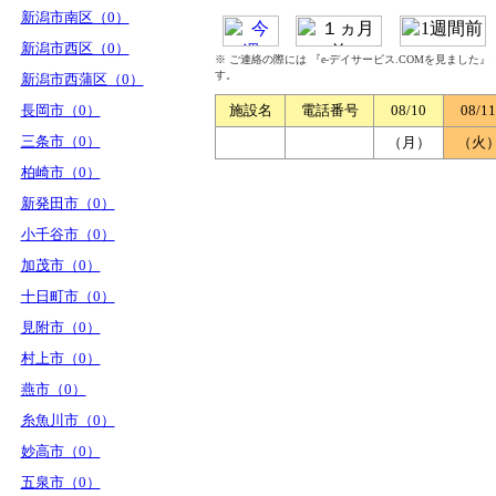
新潟市南区（0）
新潟市西区（0）
※ ご連絡の際には 『e-デイサービス.COMを見ました
す。
新潟市西蒲区（0）
長岡市（0）
施設名
電話番号
08/10
08/11
三条市（0）
（月）
（火
柏崎市（0）
新発田市（0）
小千谷市（0）
加茂市（0）
十日町市（0）
見附市（0）
村上市（0）
燕市（0）
糸魚川市（0）
妙高市（0）
五泉市（0）