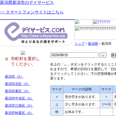
新潟県新潟市のデイサービス
>> スマートフォンサイトはこちら
トップ
>
新潟県
> 新潟市
市町村を選択し
※
てください。
右
上の「←」ボタンをクリックするとミニ
れますので、希望の日付けを選択して「日
をクリックしてください。下の空室情報が
新潟市（0）
変ります。
新潟市北区（0）
マーク
マークの説明
マーク
新潟市東区（0）
○
充分空きがあります。
×
新潟市中央区（0）
△
少し空きがあります。
1〜10
新潟市江南区（0）
休
お休みです。
新潟市秋葉区（0）