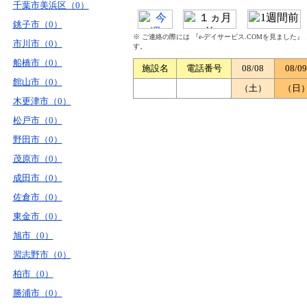
千葉市美浜区（0）
銚子市（0）
※ ご連絡の際には 『e-デイサービス.COMを見ました
市川市（0）
す。
船橋市（0）
施設名
電話番号
08/08
08/09
館山市（0）
（土）
（日
木更津市（0）
松戸市（0）
野田市（0）
茂原市（0）
成田市（0）
佐倉市（0）
東金市（0）
旭市（0）
習志野市（0）
柏市（0）
勝浦市（0）