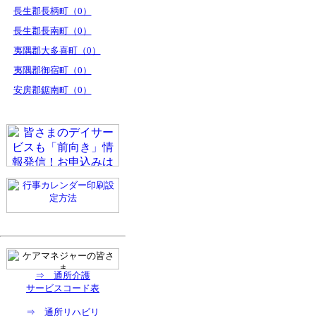
長生郡長柄町（0）
長生郡長南町（0）
夷隅郡大多喜町（0）
夷隅郡御宿町（0）
安房郡鋸南町（0）
⇒ 通所介護
サービスコード表
⇒ 通所リハビリ