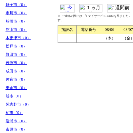
銚子市（0）
市川市（0）
※ ご連絡の際には 『e-デイサービス.COMを見ました
す。
船橋市（0）
館山市（0）
施設名
電話番号
08/06
08/07
木更津市（0）
（木）
（金
松戸市（0）
野田市（0）
茂原市（0）
成田市（0）
佐倉市（0）
東金市（0）
旭市（0）
習志野市（0）
柏市（0）
勝浦市（0）
市原市（0）