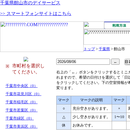
千葉県館山市のデイサービス
>> スマートフォンサイトはこちら
トップ
>
千葉県
> 館山市
市町村を選択し
※
てください。
右
上の「←」ボタンをクリックするとミニ
れますので、希望の日付けを選択して「日
をクリックしてください。下の空室情報が
千葉市中央区（0）
変ります。
千葉市花見川区（0）
マーク
マークの説明
マーク
千葉市稲毛区（0）
○
充分空きがあります。
×
千葉市若葉区（0）
△
少し空きがあります。
1〜10
千葉市緑区（0）
休
お休みです。
千葉市美浜区（0）