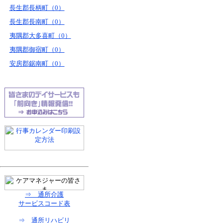
長生郡長柄町（0）
長生郡長南町（0）
夷隅郡大多喜町（0）
夷隅郡御宿町（0）
安房郡鋸南町（0）
⇒ 通所介護
サービスコード表
⇒ 通所リハビリ