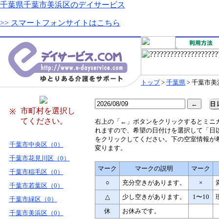
千葉県千葉市美浜区のデイサービス
>> スマートフォンサイトはこちら
トップ
>
千葉県
> 千葉市美
市町村を選択し
※
てください。
右
上の「←」ボタンをクリックするとミニ
れますので、希望の日付けを選択して「日
をクリックしてください。下の空室情報が
千葉市中央区（0）
変ります。
千葉市花見川区（0）
マーク
マークの説明
マーク
千葉市稲毛区（0）
○
充分空きがあります。
×
千葉市若葉区（0）
△
少し空きがあります。
1〜10
千葉市緑区（0）
休
お休みです。
千葉市美浜区（0）