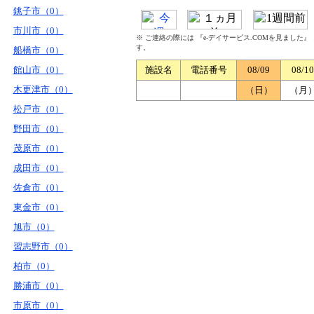
銚子市（0）
市川市（0）
※ ご連絡の際には 『e-デイサービス.COMを見ました
す。
船橋市（0）
館山市（0）
施設名
電話番号
08/09
08/10
木更津市（0）
（日）
（月
松戸市（0）
野田市（0）
茂原市（0）
成田市（0）
佐倉市（0）
東金市（0）
旭市（0）
習志野市（0）
柏市（0）
勝浦市（0）
市原市（0）