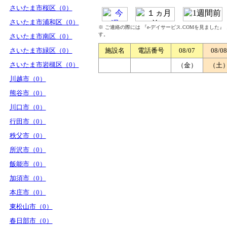
さいたま市桜区（0）
さいたま市浦和区（0）
※ ご連絡の際には 『e-デイサービス.COMを見ました
す。
さいたま市南区（0）
さいたま市緑区（0）
施設名
電話番号
08/07
08/08
さいたま市岩槻区（0）
（金）
（土
川越市（0）
熊谷市（0）
川口市（0）
行田市（0）
秩父市（0）
所沢市（0）
飯能市（0）
加須市（0）
本庄市（0）
東松山市（0）
春日部市（0）