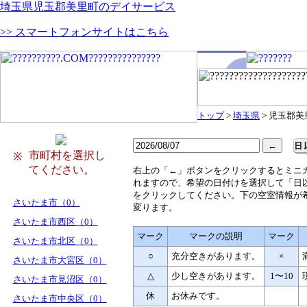
埼玉県児玉郡美里町のデイサービス
>> スマートフォンサイトはこちら
トップ
>
埼玉県
> 児玉郡美
市町村を選択し
※
てください。
右
上の「←」ボタンをクリックするとミニ
れますので、希望の日付けを選択して「日
をクリックしてください。下の空室情報が
さいたま市（0）
変ります。
さいたま市西区（0）
マーク
マークの説明
マーク
さいたま市北区（0）
○
充分空きがあります。
×
さいたま市大宮区（0）
△
少し空きがあります。
1〜10
さいたま市見沼区（0）
休
お休みです。
さいたま市中央区（0）