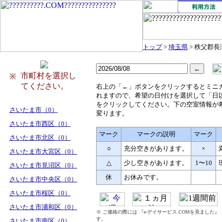
トップ
>
埼玉県
> 秩父郡長
市町村を選択し
※
てください。
右
上の「←」ボタンをクリックするとミニ
れますので、希望の日付けを選択して「日
をクリックしてください。下の空室情報が
さいたま市（0）
変ります。
さいたま市西区（0）
マーク
マークの説明
マーク
さいたま市北区（0）
○
充分空きがあります。
×
さいたま市大宮区（0）
△
少し空きがあります。
1〜10
さいたま市見沼区（0）
休
お休みです。
さいたま市中央区（0）
さいたま市桜区（0）
さいたま市浦和区（0）
※ ご連絡の際には 『e-デイサービス.COMを見ました
す。
さいたま市南区（0）