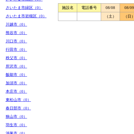
さいたま市緑区（0）
施設名
電話番号
08/08
08/09
さいたま市岩槻区（0）
（土）
（日
川越市（0）
熊谷市（0）
川口市（0）
行田市（0）
秩父市（0）
所沢市（0）
飯能市（0）
加須市（0）
本庄市（0）
東松山市（0）
春日部市（0）
狭山市（0）
羽生市（0）
鴻巣市（0）