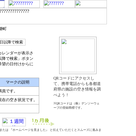
瀞町
カレンダーが表示さ
以降で検索」ボタン
希望の日付けからに
QRコードにアクセスし
マークの説明
て、携帯電話からも各都道
府県の施設の空き情報を調
満員です。
べよう！
現在の空き状況です。
※QRコードは（株）デンソーウェ
ーブの登録商標です。
』 または 『ホームページを見ました』 と伝えていただくとスムーズに進みま