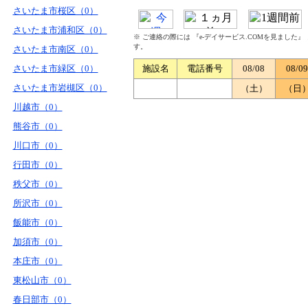
さいたま市桜区（0）
さいたま市浦和区（0）
※ ご連絡の際には 『e-デイサービス.COMを見ました
す。
さいたま市南区（0）
さいたま市緑区（0）
施設名
電話番号
08/08
08/09
さいたま市岩槻区（0）
（土）
（日
川越市（0）
熊谷市（0）
川口市（0）
行田市（0）
秩父市（0）
所沢市（0）
飯能市（0）
加須市（0）
本庄市（0）
東松山市（0）
春日部市（0）