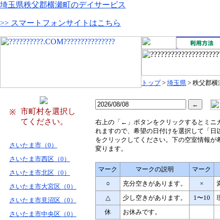
埼玉県秩父郡横瀬町のデイサービス
>> スマートフォンサイトはこちら
トップ
>
埼玉県
> 秩父郡横
市町村を選択し
※
てください。
右
上の「←」ボタンをクリックするとミニ
れますので、希望の日付けを選択して「日
をクリックしてください。下の空室情報が
さいたま市（0）
変ります。
さいたま市西区（0）
マーク
マークの説明
マーク
さいたま市北区（0）
○
充分空きがあります。
×
さいたま市大宮区（0）
△
少し空きがあります。
1〜10
さいたま市見沼区（0）
休
お休みです。
さいたま市中央区（0）