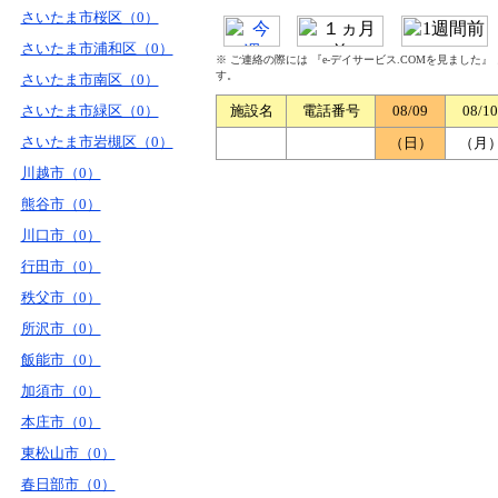
さいたま市桜区（0）
さいたま市浦和区（0）
※ ご連絡の際には 『e-デイサービス.COMを見ました
す。
さいたま市南区（0）
さいたま市緑区（0）
施設名
電話番号
08/09
08/10
さいたま市岩槻区（0）
（日）
（月
川越市（0）
熊谷市（0）
川口市（0）
行田市（0）
秩父市（0）
所沢市（0）
飯能市（0）
加須市（0）
本庄市（0）
東松山市（0）
春日部市（0）