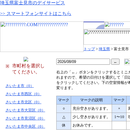
埼玉県富士見市のデイサービス
>> スマートフォンサイトはこちら
トップ
>
埼玉県
> 富士見市
市町村を選択し
※
てください。
右
上の「←」ボタンをクリックするとミニ
れますので、希望の日付けを選択して「日
をクリックしてください。下の空室情報が
さいたま市（0）
変ります。
さいたま市西区（0）
マーク
マークの説明
マーク
さいたま市北区（0）
○
充分空きがあります。
×
さいたま市大宮区（0）
△
少し空きがあります。
1〜10
さいたま市見沼区（0）
休
お休みです。
さいたま市中央区（0）