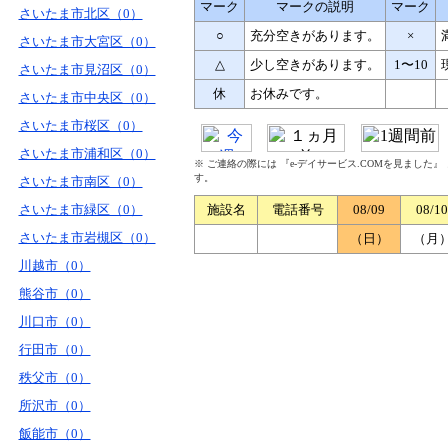
マーク
マークの説明
マーク
さいたま市北区（0）
○
充分空きがあります。
×
さいたま市大宮区（0）
△
少し空きがあります。
1〜10
さいたま市見沼区（0）
休
お休みです。
さいたま市中央区（0）
さいたま市桜区（0）
さいたま市浦和区（0）
※ ご連絡の際には 『e-デイサービス.COMを見ました
す。
さいたま市南区（0）
さいたま市緑区（0）
施設名
電話番号
08/09
08/10
さいたま市岩槻区（0）
（日）
（月
川越市（0）
熊谷市（0）
川口市（0）
行田市（0）
秩父市（0）
所沢市（0）
飯能市（0）