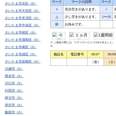
マーク
マークの説明
マーク
さいたま市北区（0）
○
充分空きがあります。
×
さいたま市大宮区（0）
△
少し空きがあります。
1〜10
さいたま市見沼区（0）
休
お休みです。
さいたま市中央区（0）
さいたま市桜区（0）
さいたま市浦和区（0）
※ ご連絡の際には 『e-デイサービス.COMを見ました
す。
さいたま市南区（0）
さいたま市緑区（0）
施設名
電話番号
08/07
08/08
さいたま市岩槻区（0）
（金）
（土
川越市（0）
熊谷市（0）
川口市（0）
行田市（0）
秩父市（0）
所沢市（0）
飯能市（0）