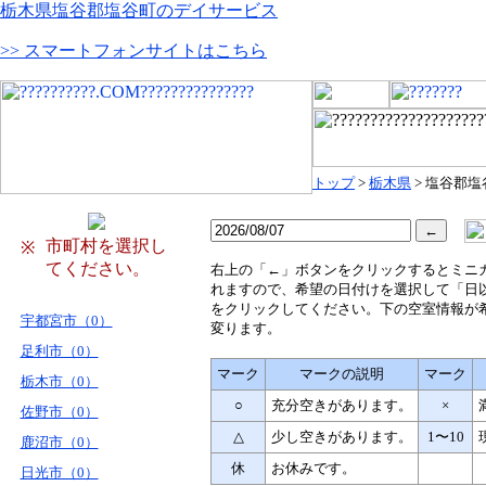
栃木県塩谷郡塩谷町のデイサービス
>> スマートフォンサイトはこちら
トップ
>
栃木県
> 塩谷郡塩
市町村を選択し
※
てください。
右
上の「←」ボタンをクリックするとミニ
れますので、希望の日付けを選択して「日
をクリックしてください。下の空室情報が
宇都宮市（0）
変ります。
足利市（0）
マーク
マークの説明
マーク
栃木市（0）
○
充分空きがあります。
×
佐野市（0）
△
少し空きがあります。
1〜10
鹿沼市（0）
休
お休みです。
日光市（0）