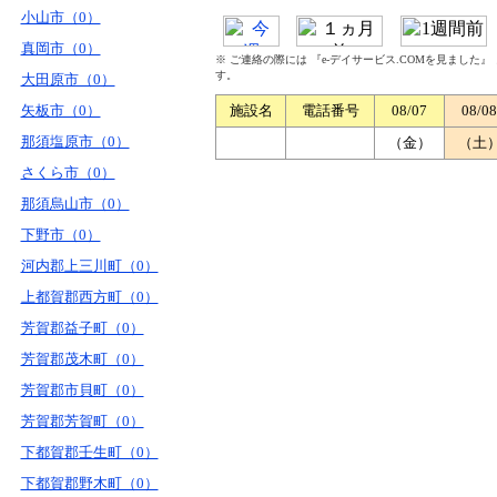
小山市（0）
真岡市（0）
※ ご連絡の際には 『e-デイサービス.COMを見ました
す。
大田原市（0）
矢板市（0）
施設名
電話番号
08/07
08/08
那須塩原市（0）
（金）
（土
さくら市（0）
那須烏山市（0）
下野市（0）
河内郡上三川町（0）
上都賀郡西方町（0）
芳賀郡益子町（0）
芳賀郡茂木町（0）
芳賀郡市貝町（0）
芳賀郡芳賀町（0）
下都賀郡壬生町（0）
下都賀郡野木町（0）