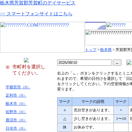
栃木県芳賀郡芳賀町のデイサービス
>> スマートフォンサイトはこちら
トップ
>
栃木県
> 芳賀郡芳
市町村を選択し
※
てください。
右
上の「←」ボタンをクリックするとミニ
れますので、希望の日付けを選択して「日
をクリックしてください。下の空室情報が
宇都宮市（0）
変ります。
足利市（0）
マーク
マークの説明
マーク
栃木市（0）
○
充分空きがあります。
×
佐野市（0）
△
少し空きがあります。
1〜10
鹿沼市（0）
休
お休みです。
日光市（0）