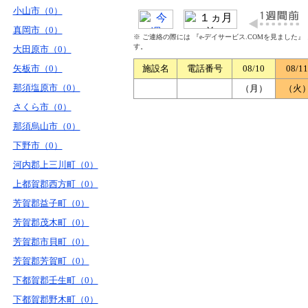
小山市（0）
真岡市（0）
※ ご連絡の際には 『e-デイサービス.COMを見ました
す。
大田原市（0）
矢板市（0）
施設名
電話番号
08/10
08/11
那須塩原市（0）
（月）
（火
さくら市（0）
那須烏山市（0）
下野市（0）
河内郡上三川町（0）
上都賀郡西方町（0）
芳賀郡益子町（0）
芳賀郡茂木町（0）
芳賀郡市貝町（0）
芳賀郡芳賀町（0）
下都賀郡壬生町（0）
下都賀郡野木町（0）