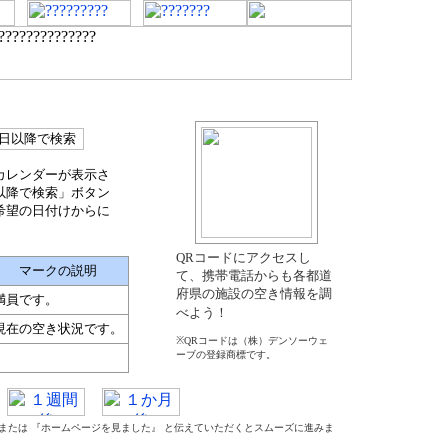
カレンダーが表示さ
以降で検索」ボタン
希望の日付けからに
QRコードにアクセスし
マークの説明
て、携帯電話からも各都道
府県の施設の空き情報を調
満員です。
べよう！
現在の空き状況です。
※QRコードは（株）デンソーウェ
ーブの登録商標です。
』 または 『ホームページを見ました』 と伝えていただくとスムーズに進みま