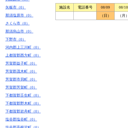
矢板市（0）
施設名
電話番号
08/09
08/10
那須塩原市（0）
（日）
（月
さくら市（0）
那須烏山市（0）
下野市（0）
河内郡上三川町（0）
上都賀郡西方町（0）
芳賀郡益子町（0）
芳賀郡茂木町（0）
芳賀郡市貝町（0）
芳賀郡芳賀町（0）
下都賀郡壬生町（0）
下都賀郡野木町（0）
下都賀郡岩舟町（0）
塩谷郡塩谷町（0）
塩谷郡高根沢町（0）