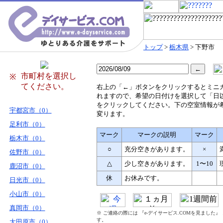
トップ
>
栃木県
> 下野市
市町村を選択し
※
てください。
右
上の「←」ボタンをクリックするとミニ
れますので、希望の日付けを選択して「日
をクリックしてください。下の空室情報が
宇都宮市（0）
変ります。
足利市（0）
マーク
マークの説明
マーク
栃木市（0）
○
充分空きがあります。
×
佐野市（0）
△
少し空きがあります。
1〜10
鹿沼市（0）
休
お休みです。
日光市（0）
小山市（0）
真岡市（0）
※ ご連絡の際には 『e-デイサービス.COMを見ました
す。
大田原市（0）