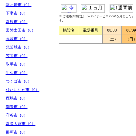
龍ヶ崎市（0）
下妻市（0）
※ ご連絡の際には 『e-デイサービス.COMを見ました
す。
常総市（0）
常陸太田市（0）
施設名
電話番号
08/08
08/09
高萩市（0）
（土）
（日
北茨城市（0）
笠間市（0）
取手市（0）
牛久市（0）
つくば市（0）
ひたちなか市（0）
鹿嶋市（0）
潮来市（0）
守谷市（0）
常陸大宮市（0）
那珂市（0）