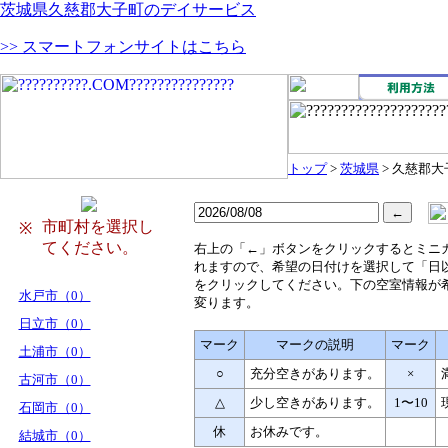
茨城県久慈郡大子町のデイサービス
>> スマートフォンサイトはこちら
トップ
>
茨城県
> 久慈郡大
市町村を選択し
※
てください。
右
上の「←」ボタンをクリックするとミニ
れますので、希望の日付けを選択して「日
をクリックしてください。下の空室情報が
水戸市（0）
変ります。
日立市（0）
マーク
マークの説明
マーク
土浦市（0）
○
充分空きがあります。
×
古河市（0）
△
少し空きがあります。
1〜10
石岡市（0）
休
お休みです。
結城市（0）