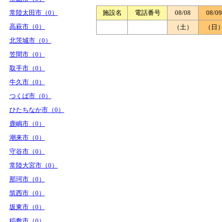
常陸太田市（0）
施設名
電話番号
08/08
08/09
高萩市（0）
（土）
（日
北茨城市（0）
笠間市（0）
取手市（0）
牛久市（0）
つくば市（0）
ひたちなか市（0）
鹿嶋市（0）
潮来市（0）
守谷市（0）
常陸大宮市（0）
那珂市（0）
筑西市（0）
坂東市（0）
稲敷市（0）