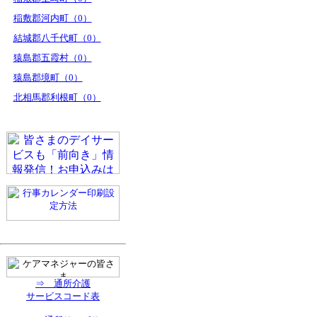
稲敷郡河内町（0）
結城郡八千代町（0）
猿島郡五霞村（0）
猿島郡境町（0）
北相馬郡利根町（0）
⇒ 通所介護
サービスコード表