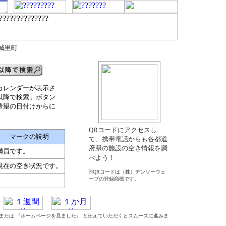
郡城里町
カレンダーが表示さ
以降で検索」ボタン
希望の日付けからに
QRコードにアクセスし
マークの説明
て、携帯電話からも各都道
府県の施設の空き情報を調
満員です。
べよう！
現在の空き状況です。
※QRコードは（株）デンソーウェ
ーブの登録商標です。
』 または 『ホームページを見ました』 と伝えていただくとスムーズに進みま