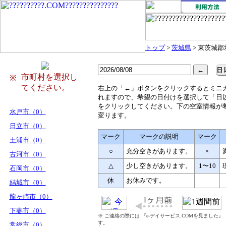
トップ
>
茨城県
> 東茨城
市町村を選択し
※
てください。
右
上の「←」ボタンをクリックするとミニ
れますので、希望の日付けを選択して「日
をクリックしてください。下の空室情報が
水戸市（0）
変ります。
日立市（0）
マーク
マークの説明
マーク
土浦市（0）
○
充分空きがあります。
×
古河市（0）
△
少し空きがあります。
1〜10
石岡市（0）
休
お休みです。
結城市（0）
龍ヶ崎市（0）
下妻市（0）
※ ご連絡の際には 『e-デイサービス.COMを見ました
す。
常総市（0）