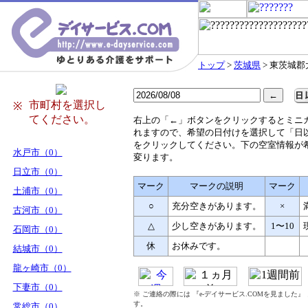
トップ
>
茨城県
> 東茨城
市町村を選択し
※
てください。
右
上の「←」ボタンをクリックするとミニ
れますので、希望の日付けを選択して「日
をクリックしてください。下の空室情報が
水戸市（0）
変ります。
日立市（0）
マーク
マークの説明
マーク
土浦市（0）
○
充分空きがあります。
×
古河市（0）
△
少し空きがあります。
1〜10
石岡市（0）
休
お休みです。
結城市（0）
龍ヶ崎市（0）
下妻市（0）
※ ご連絡の際には 『e-デイサービス.COMを見ました
す。
常総市（0）