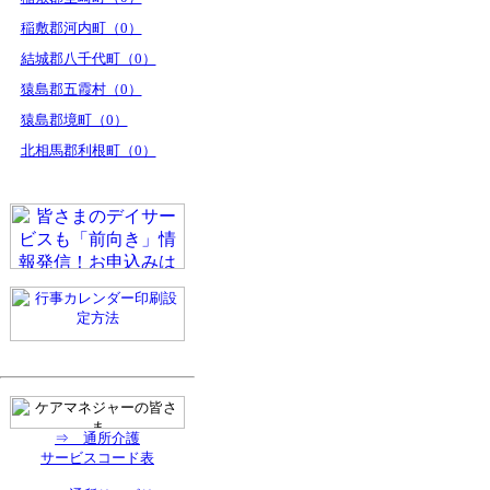
稲敷郡河内町（0）
結城郡八千代町（0）
猿島郡五霞村（0）
猿島郡境町（0）
北相馬郡利根町（0）
⇒ 通所介護
サービスコード表