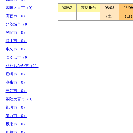
常陸太田市（0）
施設名
電話番号
08/08
08/09
高萩市（0）
（土）
（日
北茨城市（0）
笠間市（0）
取手市（0）
牛久市（0）
つくば市（0）
ひたちなか市（0）
鹿嶋市（0）
潮来市（0）
守谷市（0）
常陸大宮市（0）
那珂市（0）
筑西市（0）
坂東市（0）
稲敷市（0）