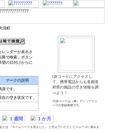
郡大洗町
カレンダーが表示さ
以降で検索」ボタン
希望の日付けからに
QRコードにアクセスし
マークの説明
て、携帯電話からも各都道
府県の施設の空き情報を調
満員です。
べよう！
現在の空き状況です。
※QRコードは（株）デンソーウェ
ーブの登録商標です。
』 または 『ホームページを見ました』 と伝えていただくとスムーズに進みま