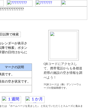
カレンダーが表示さ
以降で検索」ボタン
希望の日付けからに
QRコードにアクセスし
マークの説明
て、携帯電話からも各都道
府県の施設の空き情報を調
満員です。
べよう！
現在の空き状況です。
※QRコードは（株）デンソーウェ
ーブの登録商標です。
』 または 『ホームページを見ました』 と伝えていただくとスムーズに進みま