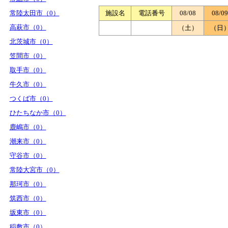
常陸太田市（0）
施設名
電話番号
08/08
08/09
高萩市（0）
（土）
（日
北茨城市（0）
笠間市（0）
取手市（0）
牛久市（0）
つくば市（0）
ひたちなか市（0）
鹿嶋市（0）
潮来市（0）
守谷市（0）
常陸大宮市（0）
那珂市（0）
筑西市（0）
坂東市（0）
稲敷市（0）