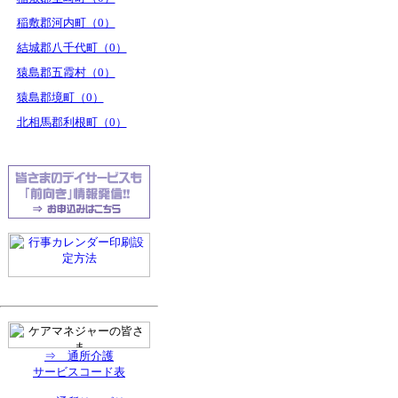
稲敷郡河内町（0）
結城郡八千代町（0）
猿島郡五霞村（0）
猿島郡境町（0）
北相馬郡利根町（0）
⇒ 通所介護
サービスコード表