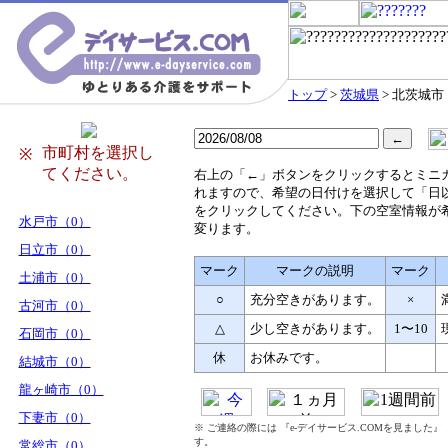
トップ
>
茨城県
> 北茨城市
市町村を選択し
※
てください。
右
上の「←」ボタンをクリックするとミニ
れますので、希望の日付けを選択して「日
をクリックしてください。下の空室情報が
水戸市（0）
変ります。
日立市（0）
マーク
マークの説明
マーク
土浦市（0）
○
充分空きがあります。
×
古河市（0）
△
少し空きがあります。
1〜10
石岡市（0）
休
お休みです。
結城市（0）
龍ヶ崎市（0）
下妻市（0）
※ ご連絡の際には 『e-デイサービス.COMを見ました
す。
常総市（0）