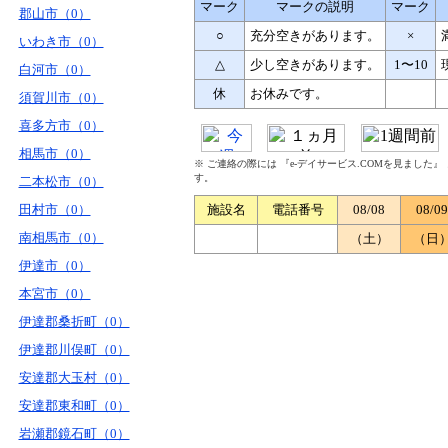
マーク
マークの説明
マーク
郡山市（0）
○
充分空きがあります。
×
いわき市（0）
△
少し空きがあります。
1〜10
白河市（0）
休
お休みです。
須賀川市（0）
喜多方市（0）
相馬市（0）
※ ご連絡の際には 『e-デイサービス.COMを見ました
す。
二本松市（0）
田村市（0）
施設名
電話番号
08/08
08/09
南相馬市（0）
（土）
（日
伊達市（0）
本宮市（0）
伊達郡桑折町（0）
伊達郡川俣町（0）
安達郡大玉村（0）
安達郡東和町（0）
岩瀬郡鏡石町（0）