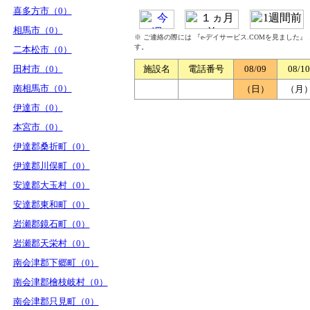
喜多方市（0）
相馬市（0）
※ ご連絡の際には 『e-デイサービス.COMを見ました
す。
二本松市（0）
田村市（0）
施設名
電話番号
08/09
08/10
南相馬市（0）
（日）
（月
伊達市（0）
本宮市（0）
伊達郡桑折町（0）
伊達郡川俣町（0）
安達郡大玉村（0）
安達郡東和町（0）
岩瀬郡鏡石町（0）
岩瀬郡天栄村（0）
南会津郡下郷町（0）
南会津郡檜枝岐村（0）
南会津郡只見町（0）