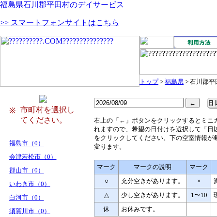
福島県石川郡平田村のデイサービス
>> スマートフォンサイトはこちら
トップ
>
福島県
> 石川郡平
市町村を選択し
※
てください。
右
上の「←」ボタンをクリックするとミニ
れますので、希望の日付けを選択して「日
をクリックしてください。下の空室情報が
福島市（0）
変ります。
会津若松市（0）
マーク
マークの説明
マーク
郡山市（0）
○
充分空きがあります。
×
いわき市（0）
△
少し空きがあります。
1〜10
白河市（0）
休
お休みです。
須賀川市（0）