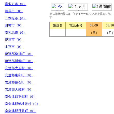
喜多方市（0）
相馬市（0）
※ ご連絡の際には 『e-デイサービス.COMを見ました
す。
二本松市（0）
田村市（0）
施設名
電話番号
08/09
08/10
南相馬市（0）
（日）
（月
伊達市（0）
本宮市（0）
伊達郡桑折町（0）
伊達郡川俣町（0）
安達郡大玉村（0）
安達郡東和町（0）
岩瀬郡鏡石町（0）
岩瀬郡天栄村（0）
南会津郡下郷町（0）
南会津郡檜枝岐村（0）
南会津郡只見町（0）