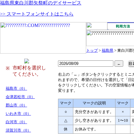
福島県東白川郡矢祭町のデイサービス
>> スマートフォンサイトはこちら
トップ
>
福島県
> 東白川
市町村を選択し
※
てください。
右
上の「←」ボタンをクリックするとミニ
れますので、希望の日付けを選択して「日
をクリックしてください。下の空室情報が
福島市（0）
変ります。
会津若松市（0）
マーク
マークの説明
マーク
郡山市（0）
○
充分空きがあります。
×
いわき市（0）
△
少し空きがあります。
1〜10
白河市（0）
休
お休みです。
須賀川市（0）