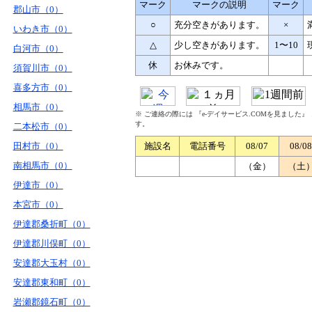
マーク
マークの説明
マーク
郡山市（0）
○
充分空きがあります。
×
いわき市（0）
△
少し空きがあります。
1〜10
白河市（0）
休
お休みです。
須賀川市（0）
喜多方市（0）
相馬市（0）
※ ご連絡の際には 『e-デイサービス.COMを見ました
す。
二本松市（0）
田村市（0）
施設名
電話番号
08/07
08/08
南相馬市（0）
（金）
（土
伊達市（0）
本宮市（0）
伊達郡桑折町（0）
伊達郡川俣町（0）
安達郡大玉村（0）
安達郡東和町（0）
岩瀬郡鏡石町（0）