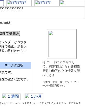
郡檜枝岐村
カレンダーが表示さ
以降で検索」ボタン
希望の日付けからに
QRコードにアクセスし
マークの説明
て、携帯電話からも各都道
府県の施設の空き情報を調
満員です。
べよう！
現在の空き状況です。
※QRコードは（株）デンソーウェ
ーブの登録商標です。
』 または 『ホームページを見ました』 と伝えていただくとスムーズに進みま