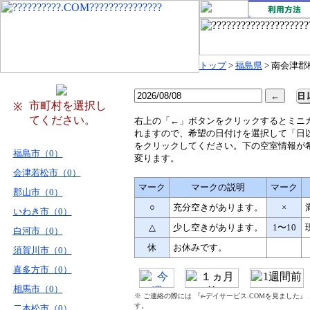
トップ
>
福島県
> 南会津
市町村を選択し
※
てください。
右
上の「←」ボタンをクリックするとミニ
れますので、希望の日付けを選択して「日
をクリックしてください。下の空室情報が
福島市（0）
変ります。
会津若松市（0）
マーク
マークの説明
マーク
郡山市（0）
○
充分空きがあります。
×
いわき市（0）
△
少し空きがあります。
1〜10
白河市（0）
休
お休みです。
須賀川市（0）
喜多方市（0）
相馬市（0）
※ ご連絡の際には 『e-デイサービス.COMを見ました
す。
二本松市（0）