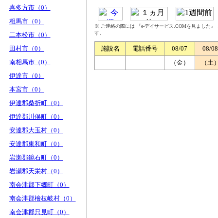
喜多方市（0）
相馬市（0）
※ ご連絡の際には 『e-デイサービス.COMを見ました
す。
二本松市（0）
田村市（0）
施設名
電話番号
08/07
08/08
南相馬市（0）
（金）
（土
伊達市（0）
本宮市（0）
伊達郡桑折町（0）
伊達郡川俣町（0）
安達郡大玉村（0）
安達郡東和町（0）
岩瀬郡鏡石町（0）
岩瀬郡天栄村（0）
南会津郡下郷町（0）
南会津郡檜枝岐村（0）
南会津郡只見町（0）