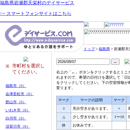
福島県岩瀬郡天栄村のデイサービス
>> スマートフォンサイトはこちら
トップ
>
福島県
> 岩瀬郡天
市町村を選択し
※
てください。
右
上の「←」ボタンをクリックするとミニ
れますので、希望の日付けを選択して「日
をクリックしてください。下の空室情報が
福島市（0）
変ります。
会津若松市（0）
マーク
マークの説明
マーク
郡山市（0）
○
充分空きがあります。
×
いわき市（0）
△
少し空きがあります。
1〜10
白河市（0）
休
お休みです。
須賀川市（0）