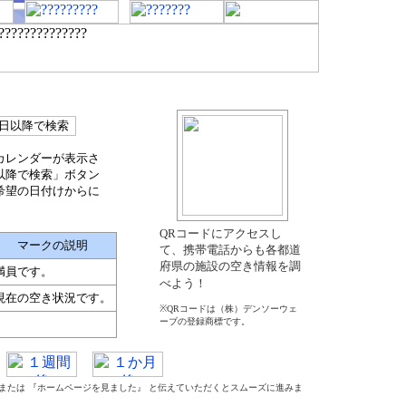
カレンダーが表示さ
以降で検索」ボタン
希望の日付けからに
QRコードにアクセスし
マークの説明
て、携帯電話からも各都道
府県の施設の空き情報を調
満員です。
べよう！
現在の空き状況です。
※QRコードは（株）デンソーウェ
ーブの登録商標です。
』 または 『ホームページを見ました』 と伝えていただくとスムーズに進みま