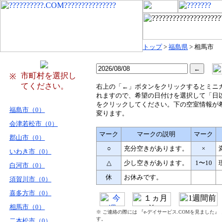
トップ
>
福島県
> 相馬市
市町村を選択し
※
てください。
右
上の「←」ボタンをクリックするとミニ
れますので、希望の日付けを選択して「日
をクリックしてください。下の空室情報が
福島市（0）
変ります。
会津若松市（0）
マーク
マークの説明
マーク
郡山市（0）
○
充分空きがあります。
×
いわき市（0）
△
少し空きがあります。
1〜10
白河市（0）
休
お休みです。
須賀川市（0）
喜多方市（0）
相馬市（0）
※ ご連絡の際には 『e-デイサービス.COMを見ました
す。
二本松市（0）