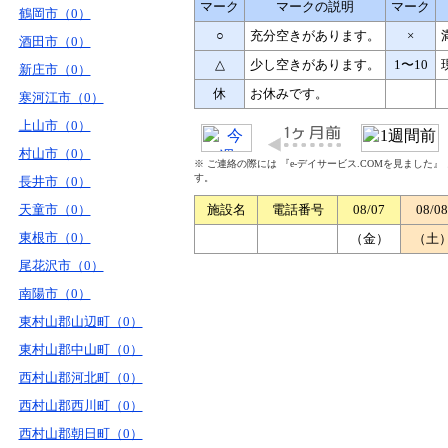
マーク
マークの説明
マーク
鶴岡市（0）
○
充分空きがあります。
×
酒田市（0）
△
少し空きがあります。
1〜10
新庄市（0）
休
お休みです。
寒河江市（0）
上山市（0）
村山市（0）
※ ご連絡の際には 『e-デイサービス.COMを見ました
す。
長井市（0）
天童市（0）
施設名
電話番号
08/07
08/08
東根市（0）
（金）
（土
尾花沢市（0）
南陽市（0）
東村山郡山辺町（0）
東村山郡中山町（0）
西村山郡河北町（0）
西村山郡西川町（0）
西村山郡朝日町（0）