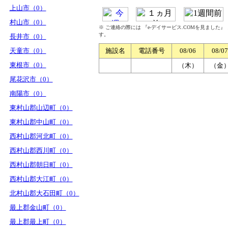
上山市（0）
村山市（0）
※ ご連絡の際には 『e-デイサービス.COMを見ました
す。
長井市（0）
天童市（0）
施設名
電話番号
08/06
08/07
東根市（0）
（木）
（金
尾花沢市（0）
南陽市（0）
東村山郡山辺町（0）
東村山郡中山町（0）
西村山郡河北町（0）
西村山郡西川町（0）
西村山郡朝日町（0）
西村山郡大江町（0）
北村山郡大石田町（0）
最上郡金山町（0）
最上郡最上町（0）