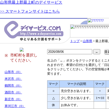
山形県最上郡最上町のデイサービス
>> スマートフォンサイトはこちら
トップ
>
山形県
> 最上郡最
市町村を選択し
※
てください。
右
上の「←」ボタンをクリックするとミニ
れますので、希望の日付けを選択して「日
をクリックしてください。下の空室情報が
山形市（0）
変ります。
米沢市（0）
マーク
マークの説明
マーク
鶴岡市（0）
○
充分空きがあります。
×
酒田市（0）
△
少し空きがあります。
1〜10
新庄市（0）
休
お休みです。
寒河江市（0）