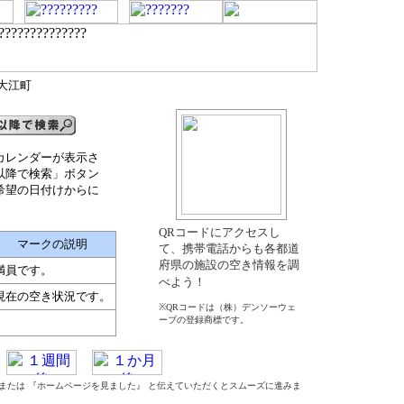
郡大江町
カレンダーが表示さ
以降で検索」ボタン
希望の日付けからに
QRコードにアクセスし
マークの説明
て、携帯電話からも各都道
府県の施設の空き情報を調
満員です。
べよう！
現在の空き状況です。
※QRコードは（株）デンソーウェ
ーブの登録商標です。
』 または 『ホームページを見ました』 と伝えていただくとスムーズに進みま