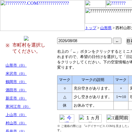
トップ
>
山形県
> 西村山
市町村を選択し
※
てください。
右
上の「←」ボタンをクリックするとミニ
れますので、希望の日付けを選択して「日
をクリックしてください。下の空室情報が
山形市（0）
変ります。
米沢市（0）
マーク
マークの説明
マーク
鶴岡市（0）
○
充分空きがあります。
×
酒田市（0）
△
少し空きがあります。
1〜10
新庄市（0）
休
お休みです。
寒河江市（0）
上山市（0）
村山市（0）
※ ご連絡の際には 『e-デイサービス.COMを見ました
す。
長井市（0）