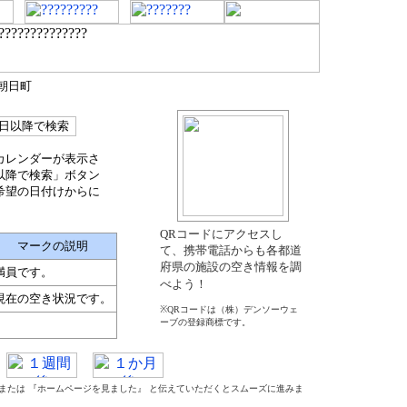
郡朝日町
カレンダーが表示さ
以降で検索」ボタン
希望の日付けからに
QRコードにアクセスし
マークの説明
て、携帯電話からも各都道
府県の施設の空き情報を調
満員です。
べよう！
現在の空き状況です。
※QRコードは（株）デンソーウェ
ーブの登録商標です。
』 または 『ホームページを見ました』 と伝えていただくとスムーズに進みま