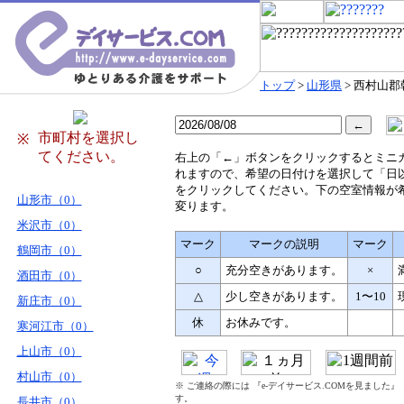
トップ
>
山形県
> 西村山
市町村を選択し
※
てください。
右
上の「←」ボタンをクリックするとミニ
れますので、希望の日付けを選択して「日
をクリックしてください。下の空室情報が
山形市（0）
変ります。
米沢市（0）
マーク
マークの説明
マーク
鶴岡市（0）
○
充分空きがあります。
×
酒田市（0）
△
少し空きがあります。
1〜10
新庄市（0）
休
お休みです。
寒河江市（0）
上山市（0）
村山市（0）
※ ご連絡の際には 『e-デイサービス.COMを見ました
す。
長井市（0）