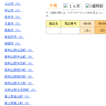
上山市（0）
村山市（0）
※ ご連絡の際には 『e-デイサービス.COMを見ました
す。
長井市（0）
天童市（0）
施設名
電話番号
08/08
08/09
東根市（0）
（土）
（日
尾花沢市（0）
南陽市（0）
東村山郡山辺町（0）
東村山郡中山町（0）
西村山郡河北町（0）
西村山郡西川町（0）
西村山郡朝日町（0）
西村山郡大江町（0）
北村山郡大石田町（0）
最上郡金山町（0）
最上郡最上町（0）