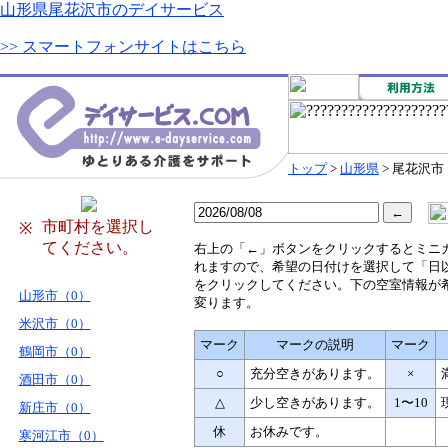
山形県尾花沢市のデイサービス
>> スマートフォンサイトはこちら
トップ
>
山形県
> 尾花沢市
市町村を選択し
※
てください。
右
上の「←」ボタンをクリックするとミニ
れますので、希望の日付けを選択して「日
をクリックしてください。下の空室情報が
山形市（0）
変ります。
米沢市（0）
マーク
マークの説明
マーク
鶴岡市（0）
○
充分空きがあります。
×
酒田市（0）
△
少し空きがあります。
1〜10
新庄市（0）
休
お休みです。
寒河江市（0）