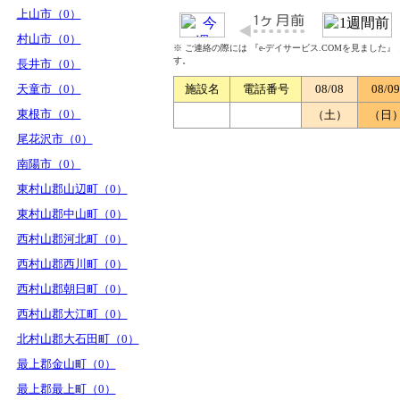
上山市（0）
村山市（0）
※ ご連絡の際には 『e-デイサービス.COMを見ました
す。
長井市（0）
天童市（0）
施設名
電話番号
08/08
08/09
東根市（0）
（土）
（日
尾花沢市（0）
南陽市（0）
東村山郡山辺町（0）
東村山郡中山町（0）
西村山郡河北町（0）
西村山郡西川町（0）
西村山郡朝日町（0）
西村山郡大江町（0）
北村山郡大石田町（0）
最上郡金山町（0）
最上郡最上町（0）