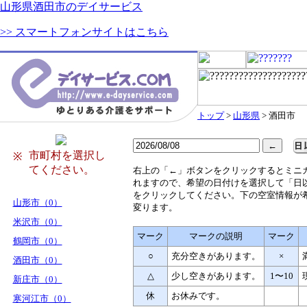
山形県酒田市のデイサービス
>> スマートフォンサイトはこちら
トップ
>
山形県
> 酒田市
市町村を選択し
※
てください。
右
上の「←」ボタンをクリックするとミニ
れますので、希望の日付けを選択して「日
をクリックしてください。下の空室情報が
山形市（0）
変ります。
米沢市（0）
マーク
マークの説明
マーク
鶴岡市（0）
○
充分空きがあります。
×
酒田市（0）
△
少し空きがあります。
1〜10
新庄市（0）
休
お休みです。
寒河江市（0）