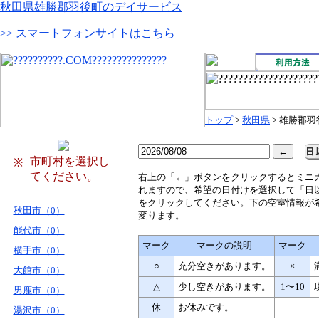
秋田県雄勝郡羽後町のデイサービス
>> スマートフォンサイトはこちら
トップ
>
秋田県
> 雄勝郡羽
市町村を選択し
※
てください。
右
上の「←」ボタンをクリックするとミニ
れますので、希望の日付けを選択して「日
をクリックしてください。下の空室情報が
秋田市（0）
変ります。
能代市（0）
マーク
マークの説明
マーク
横手市（0）
○
充分空きがあります。
×
大館市（0）
△
少し空きがあります。
1〜10
男鹿市（0）
休
お休みです。
湯沢市（0）