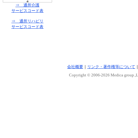
⇒ 通所介護
サービスコード表
⇒ 通所リハビリ
サービスコード表
会社概要
｜
リンク・著作権等について
Copyright © 2006-
2026 Medica group.,Lt