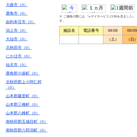
大曲市（0）
鹿角市（0）
※ ご連絡の際には 『e-デイサービス.COMを見ました
す。
由利本荘市（0）
潟上市（0）
施設名
電話番号
08/08
08/09
大仙市（0）
（土）
（日
北秋田市（0）
にかほ市（0）
仙北市（0）
鹿角郡小坂町（0）
北秋田郡上小阿仁村
（0）
山本郡藤里町（0）
山本郡三種町（0）
山本郡八峰町（0）
南秋田郡五城目町（0）
南秋田郡八郎潟町（0）