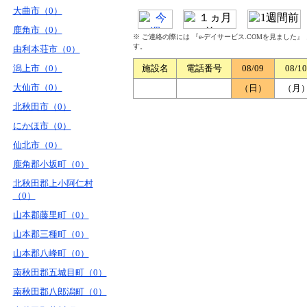
大曲市（0）
鹿角市（0）
※ ご連絡の際には 『e-デイサービス.COMを見ました
す。
由利本荘市（0）
潟上市（0）
施設名
電話番号
08/09
08/10
大仙市（0）
（日）
（月
北秋田市（0）
にかほ市（0）
仙北市（0）
鹿角郡小坂町（0）
北秋田郡上小阿仁村
（0）
山本郡藤里町（0）
山本郡三種町（0）
山本郡八峰町（0）
南秋田郡五城目町（0）
南秋田郡八郎潟町（0）