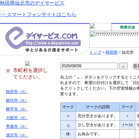
秋田県仙北市のデイサービス
>> スマートフォンサイトはこちら
トップ
>
秋田県
> 仙北市
市町村を選択し
※
てください。
右
上の「←」ボタンをクリックするとミニ
れますので、希望の日付けを選択して「日
をクリックしてください。下の空室情報が
秋田市（0）
変ります。
能代市（0）
マーク
マークの説明
マーク
横手市（0）
○
充分空きがあります。
×
大館市（0）
△
少し空きがあります。
1〜10
男鹿市（0）
休
お休みです。
湯沢市（0）