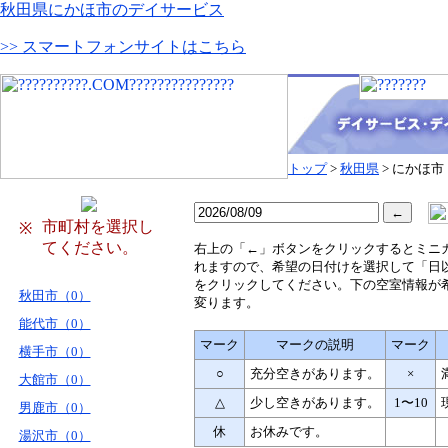
秋田県にかほ市のデイサービス
>> スマートフォンサイトはこちら
トップ
>
秋田県
> にかほ市
市町村を選択し
※
てください。
右
上の「←」ボタンをクリックするとミニ
れますので、希望の日付けを選択して「日
をクリックしてください。下の空室情報が
秋田市（0）
変ります。
能代市（0）
マーク
マークの説明
マーク
横手市（0）
○
充分空きがあります。
×
大館市（0）
△
少し空きがあります。
1〜10
男鹿市（0）
休
お休みです。
湯沢市（0）