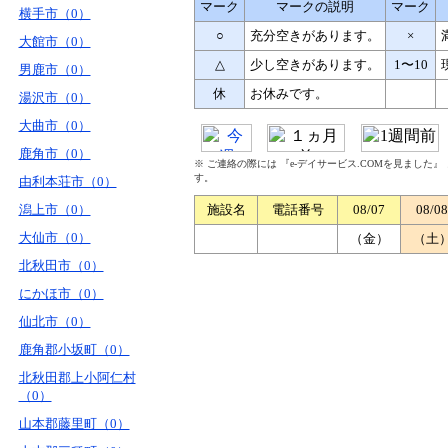
マーク
マークの説明
マーク
横手市（0）
○
充分空きがあります。
×
大館市（0）
△
少し空きがあります。
1〜10
男鹿市（0）
休
お休みです。
湯沢市（0）
大曲市（0）
鹿角市（0）
※ ご連絡の際には 『e-デイサービス.COMを見ました
す。
由利本荘市（0）
潟上市（0）
施設名
電話番号
08/07
08/08
大仙市（0）
（金）
（土
北秋田市（0）
にかほ市（0）
仙北市（0）
鹿角郡小坂町（0）
北秋田郡上小阿仁村
（0）
山本郡藤里町（0）