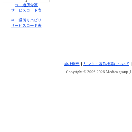
⇒ 通所介護
サービスコード表
⇒ 通所リハビリ
サービスコード表
会社概要
｜
リンク・著作権等について
Copyright © 2006-
2026 Medica group.,Lt