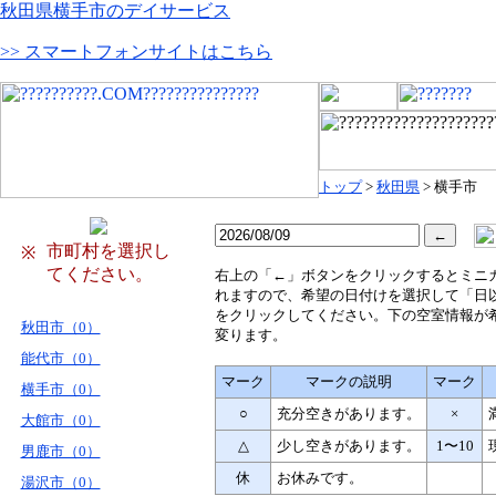
秋田県横手市のデイサービス
>> スマートフォンサイトはこちら
トップ
>
秋田県
> 横手市
市町村を選択し
※
てください。
右
上の「←」ボタンをクリックするとミニ
れますので、希望の日付けを選択して「日
をクリックしてください。下の空室情報が
秋田市（0）
変ります。
能代市（0）
マーク
マークの説明
マーク
横手市（0）
○
充分空きがあります。
×
大館市（0）
△
少し空きがあります。
1〜10
男鹿市（0）
休
お休みです。
湯沢市（0）