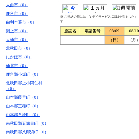
大曲市（0）
鹿角市（0）
※ ご連絡の際には 『e-デイサービス.COMを見ました
す。
由利本荘市（0）
潟上市（0）
施設名
電話番号
08/09
08/10
大仙市（0）
（日）
（月
北秋田市（0）
にかほ市（0）
仙北市（0）
鹿角郡小坂町（0）
北秋田郡上小阿仁村
（0）
山本郡藤里町（0）
山本郡三種町（0）
山本郡八峰町（0）
南秋田郡五城目町（0）
南秋田郡八郎潟町（0）