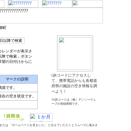
郷町
カレンダーが表示さ
以降で検索」ボタン
希望の日付けからに
QRコードにアクセスし
マークの説明
て、携帯電話からも各都道
府県の施設の空き情報を調
満員です。
べよう！
現在の空き状況です。
※QRコードは（株）デンソーウェ
ーブの登録商標です。
』 または 『ホームページを見ました』 と伝えていただくとスムーズに進みま