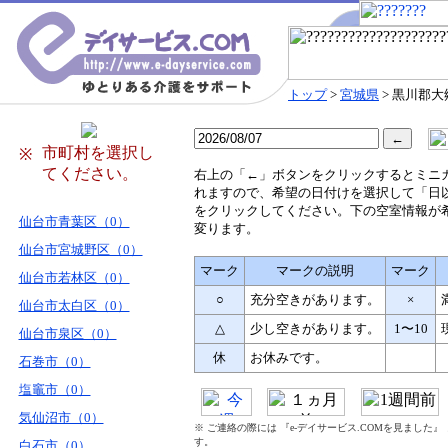
トップ
>
宮城県
> 黒川郡大
市町村を選択し
※
てください。
右
上の「←」ボタンをクリックするとミニ
れますので、希望の日付けを選択して「日
をクリックしてください。下の空室情報が
仙台市青葉区（0）
変ります。
仙台市宮城野区（0）
マーク
マークの説明
マーク
仙台市若林区（0）
○
充分空きがあります。
×
仙台市太白区（0）
△
少し空きがあります。
1〜10
仙台市泉区（0）
休
お休みです。
石巻市（0）
塩竈市（0）
気仙沼市（0）
※ ご連絡の際には 『e-デイサービス.COMを見ました
す。
白石市（0）