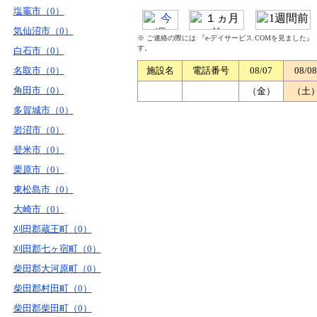
塩竈市（0）
気仙沼市（0）
※ ご連絡の際には 『e-デイサービス.COMを見ました
す。
白石市（0）
名取市（0）
施設名
電話番号
08/07
08/08
角田市（0）
（金）
（土
多賀城市（0）
岩沼市（0）
登米市（0）
栗原市（0）
東松島市（0）
大崎市（0）
刈田郡蔵王町（0）
刈田郡七ヶ宿町（0）
柴田郡大河原町（0）
柴田郡村田町（0）
柴田郡柴田町（0）