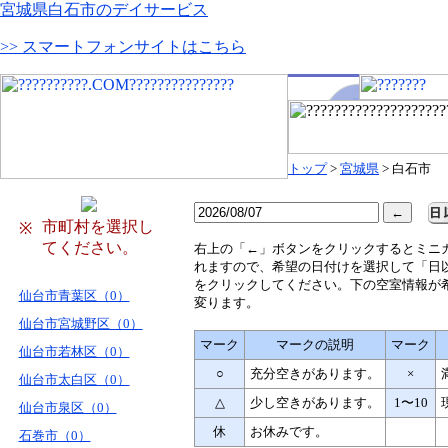
宮城県白石市のデイサービス
>> スマートフォンサイトはこちら
トップ
>
宮城県
> 白石市
市町村を選択し
※
てください。
右
上の「←」ボタンをクリックするとミニ
れますので、希望の日付けを選択して「日
をクリックしてください。下の空室情報が
仙台市青葉区（0）
変ります。
仙台市宮城野区（0）
マーク
マークの説明
マーク
仙台市若林区（0）
○
充分空きがあります。
×
仙台市太白区（0）
△
少し空きがあります。
1〜10
仙台市泉区（0）
休
お休みです。
石巻市（0）