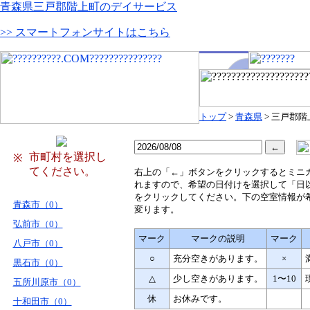
青森県三戸郡階上町のデイサービス
>> スマートフォンサイトはこちら
トップ
>
青森県
> 三戸郡階
市町村を選択し
※
てください。
右
上の「←」ボタンをクリックするとミニ
れますので、希望の日付けを選択して「日
をクリックしてください。下の空室情報が
青森市（0）
変ります。
弘前市（0）
マーク
マークの説明
マーク
八戸市（0）
○
充分空きがあります。
×
黒石市（0）
△
少し空きがあります。
1〜10
五所川原市（0）
休
お休みです。
十和田市（0）