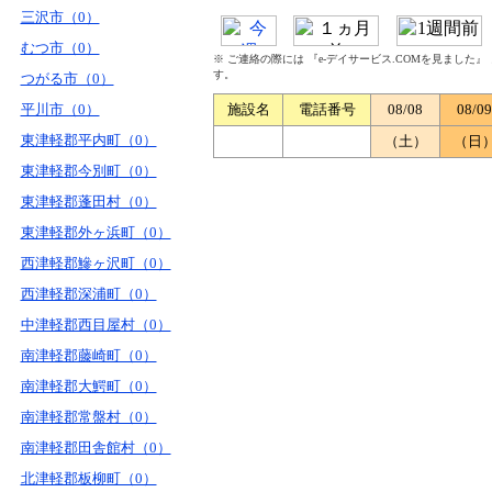
三沢市（0）
むつ市（0）
※ ご連絡の際には 『e-デイサービス.COMを見ました
す。
つがる市（0）
平川市（0）
施設名
電話番号
08/08
08/09
東津軽郡平内町（0）
（土）
（日
東津軽郡今別町（0）
東津軽郡蓬田村（0）
東津軽郡外ヶ浜町（0）
西津軽郡鰺ヶ沢町（0）
西津軽郡深浦町（0）
中津軽郡西目屋村（0）
南津軽郡藤崎町（0）
南津軽郡大鰐町（0）
南津軽郡常盤村（0）
南津軽郡田舎館村（0）
北津軽郡板柳町（0）